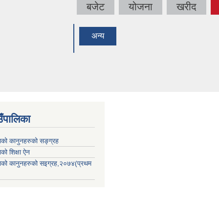
बजेट
योजना
खरीद
अन्य
उँपालिका
काको कानुनहरुको सङ्ग्रह
ाको शिक्षा ऐन
िकाको कानुनहरुको सइग्रह,२०७४(प्रथम