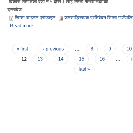
विकास समितिका वडा नं ५ देखि ९ लाई सिम्ता गाउँपालिकाको
दस्तावेज:
सिम्ता फाइनल प्रोफाइल
जनसाङ्खियक प्रतिवेदन सिम्ता गाउँपाल
Read more
about सिम्ता गाउँपालिकाको संक्षिप्त परिचय
Pages
« first
‹ previous
…
8
9
10
12
13
14
15
16
…
last »