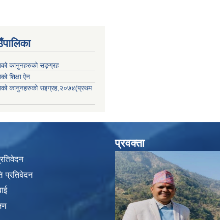
उँपालिका
काको कानुनहरुको सङ्ग्रह
ाको शिक्षा ऐन
िकाको कानुनहरुको सइग्रह,२०७४(प्रथम
प्रवक्ता
प्रतिवेदन
 प्रतिवेदन
वाई
्षण