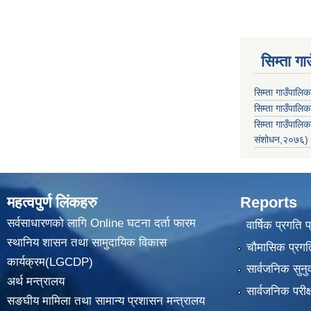
सिम्ता गा
सिम्ता गाउँपालि
सिम्ता गाउँपालिक
सिम्ता गाउँपाल
संशोधन,२०७६)
महत्वपुर्ण लिंकहरु
Reports
सर्वसाधारणको लागि Online घटना दर्ता फारम
वार्षिक प्रगति 
स्थानिय शासन तथा सामुदायिक विकास
चौमासिक प्रगति
कार्यक्रम(LGCDP)
सार्वजनिक सुनु
अर्थ मन्त्रालय
सार्वजनिक परीक
सङघीय मामिला तथा सामान्य प्रशासन मन्त्रालय