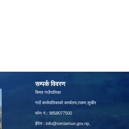
सम्पर्क विवरण
सिम्ता गाउँपालिका
गाउँ कार्यपालिकाको कार्यालय,राकम,सुर्खेत
फोन नं.: 9858077500
ईमेल‌ :
info@simtamun.gov.np
,