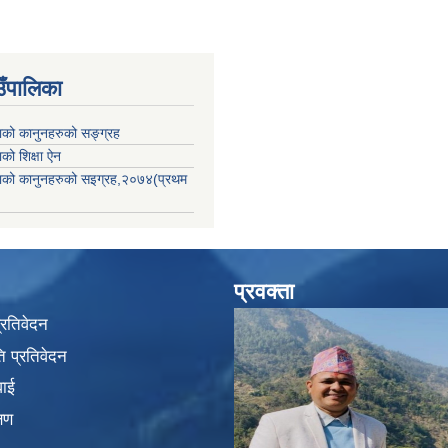
उँपालिका
काको कानुनहरुको सङ्ग्रह
ाको शिक्षा ऐन
िकाको कानुनहरुको सइग्रह,२०७४(प्रथम
प्रवक्ता
प्रतिवेदन
 प्रतिवेदन
वाई
्षण