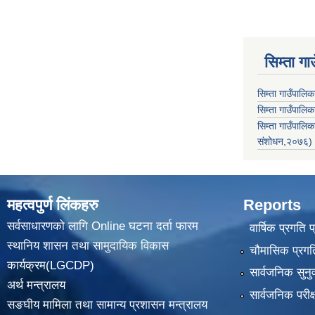
सिम्ता गा
सिम्ता गाउँपालि
सिम्ता गाउँपालिक
सिम्ता गाउँपाल
संशोधन,२०७६)
महत्वपुर्ण लिंकहरु
Reports
सर्वसाधारणको लागि Online घटना दर्ता फारम
वार्षिक प्रगति 
स्थानिय शासन तथा सामुदायिक विकास
चौमासिक प्रगति
कार्यक्रम(LGCDP)
सार्वजनिक सुनु
अर्थ मन्त्रालय
सार्वजनिक परीक
सङघीय मामिला तथा सामान्य प्रशासन मन्त्रालय