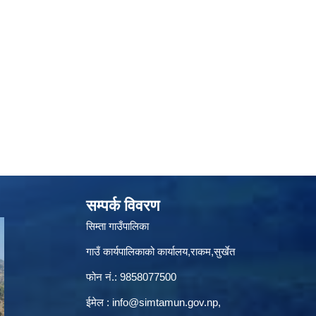
सम्पर्क विवरण
सिम्ता गाउँपालिका
गाउँ कार्यपालिकाको कार्यालय,राकम,सुर्खेत
फोन नं.: 9858077500
ईमेल‌ :
info@simtamun.gov.np
,