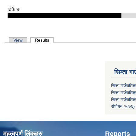
ठिकै छ
Primary tabs
View
Results
(active tab)
सिम्ता गा
सिम्ता गाउँपालि
सिम्ता गाउँपालिक
सिम्ता गाउँपाल
संशोधन,२०७६)
महत्वपुर्ण लिंकहरु
Reports