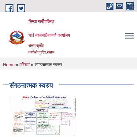
Skip to main content
सिम्ता गाउँपालिका
गाउँ कार्यपालिकाको कार्यालय
राकम,सुर्खेत
कर्णाली प्रदेश,नेपाल
You are here
Home
»
परिचय
» संगठनात्मक स्वरुप
संगठनात्मक स्वरुप