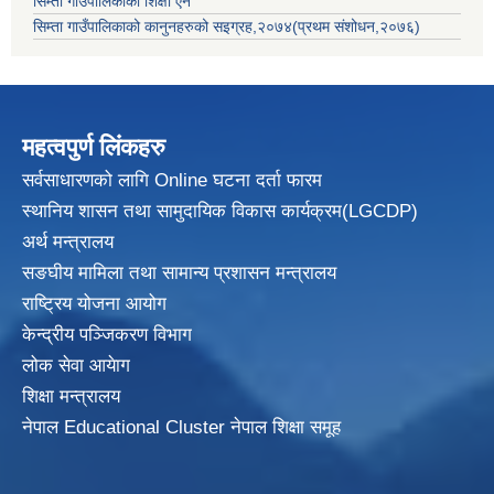
सिम्ता गाउँपालिकाको शिक्षा ऐन
सिम्ता गाउँपालिकाको कानुनहरुको सइग्रह,२०७४(प्रथम संशोधन,२०७६)
महत्वपुर्ण लिंकहरु
सर्वसाधारणको लागि Online घटना दर्ता फारम
स्थानिय शासन तथा सामुदायिक विकास
कार्यक्रम(LGCDP)
अर्थ मन्त्रालय
सङघीय मामिला तथा सामान्य प्रशासन मन्त्रालय
राष्ट्रिय योजना आयोग
केन्द्रीय पञ्जिकरण विभाग
लोक सेवा आयेाग
शिक्षा मन्त्रालय
नेपाल Educational Cluster नेपाल शिक्षा समूह