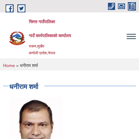
Skip to main content
सिम्ता गाउँपालिका
गाउँ कार्यपालिकाको कार्यालय
राकम,सुर्खेत
कर्णाली प्रदेश,नेपाल
You are here
Home
» धनीराम शर्मा
धनीराम शर्मा