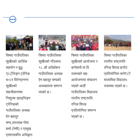
उँपालिका
सिम्ता गाउँपालिका
सिम्ता गाउँपालिका
सिम्ता गाउँपालिका
सिम्ता गाउँपाल
 आर्थिक
सुर्खेतको गाँउसभा
सुर्खेतको आयोजना र
स्तरीय राष्ट्रपति
सुर्खेतको समन्
द्ध
१८ औं अधिवेशन
बागेश्वरी मा वि
रनिङ शिल्ड छनौट
नेपाल रेडक्रस
ग ट्रेनिङ
गाउँपालिका अध्यक्ष
राकमको सह-
प्रतियोगिता बागेश्वरी
सोसाइटी सुर्खे
ेन्द्रनगर
ऐन बहादुर चन्दको
आयोजनामा संचालन
माध्यमिक विद्यालय
आँखा अस्पता
अध्यक्षतामा सम्पन्न
भएको आठौं
राकममा भएको छ।
आयोजनामा मह
णमा
भएको छ।
गाउँपालिका विद्यालय
स्वास्थ्य
्राइभिङ्ग
स्तरीय राष्ट्रपति
स्वयंसेविकाहर
रनिङ शिल्ड
लागि प्राथमि
ा अध्यक्ष
प्रतियोगिता सम्पन्न
उपचार अभिमु
भएको छ।
कार्यक्रमको
यक्ष गोमा
गाउँपालिका अध्
मी) र प्रमुख
ऐन बहादुर
ीय अधिकृत
चन्द,उपाध्यक्ष 