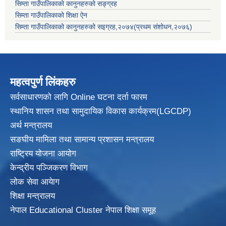
सिम्ता गाउँपालिकाको कानुनहरुको सङ्ग्रह
सिम्ता गाउँपालिकाको शिक्षा ऐन
सिम्ता गाउँपालिकाको कानुनहरुको सइग्रह,२०७४(प्रथम संशोधन,२०७६)
महत्वपुर्ण लिंकहरु
सर्वसाधारणको लागि Online घटना दर्ता फारम
स्थानिय शासन तथा सामुदायिक विकास
कार्यक्रम(LGCDP)
अर्थ मन्त्रालय
सङघीय मामिला तथा सामान्य प्रशासन मन्त्रालय
राष्ट्रिय योजना आयोग
केन्द्रीय पञ्जिकरण विभाग
लोक सेवा आयेाग
शिक्षा मन्त्रालय
नेपाल Educational Cluster नेपाल शिक्षा समूह