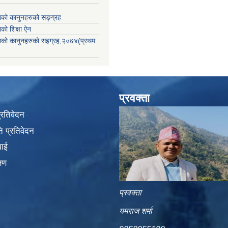
काको कानुनहरुको सङ्ग्रह
ाको शिक्षा ऐन
िकाको कानुनहरुको सइग्रह,२०७४(प्रथम
प्रवक्ता
प्रतिवेदन
 प्रतिवेदन
वाई
्षण
प्रवक्ता
यमराज शर्मा