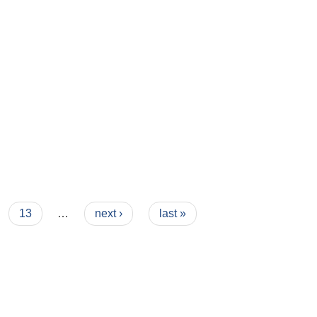
13
…
next ›
last »