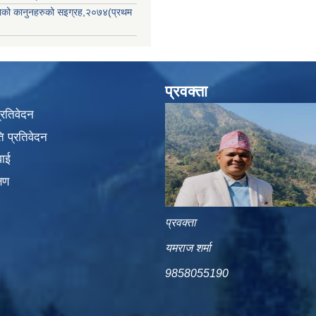
िकाको कानुनहरुको सइग्रह,२०७४(प्रथम
प्रवक्ता
प्रतिवेदन
 प्रतिवेदन
वाई
्षण
प्रवक्ता
यमराज शर्मा
9858055190