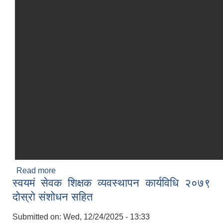
Read more
about सिम्ता गाउँपालिकाको आवधिक गाउँ शिक्षा योजना
स्वयमं सेवक शिक्षक व्यवस्थापन कार्यविधि २०७९
(२०८१ —२०९०)
दोस्रो संशोधन सहित
Submitted on:
Wed, 12/24/2025 - 13:33