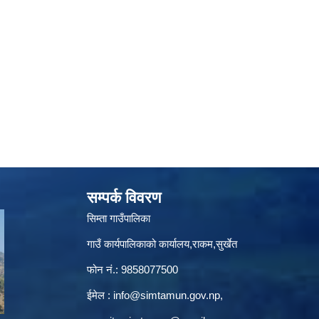
सम्पर्क विवरण
सिम्ता गाउँपालिका
गाउँ कार्यपालिकाको कार्यालय,राकम,सुर्खेत
फोन नं.: 9858077500
ईमेल‌ :
info@simtamun.gov.np
,