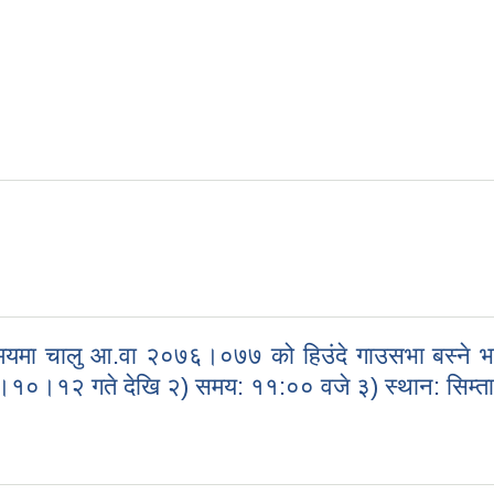
चालु आ.वा २०७६।०७७ को हिउंदे गाउसभा बस्ने भएकोले
७६।१०।१२ गते देखि २) समय: ११:०० वजे ३) स्थान: सिम्त
चालु आ.वा २०७६।०७७ को हिउंदे गाउसभा बस्ने भएकोले गाउंसभाका स‍म्पुर्ण स
म्ता गाउपालिका ।