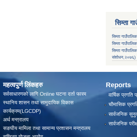
सिम्ता गा
सिम्ता गाउँपालि
सिम्ता गाउँपालिक
सिम्ता गाउँपाल
संशोधन,२०७६)
महत्वपुर्ण लिंकहरु
Reports
सर्वसाधारणको लागि Online घटना दर्ता फारम
वार्षिक प्रगति 
स्थानिय शासन तथा सामुदायिक विकास
चौमासिक प्रगति
कार्यक्रम(LGCDP)
सार्वजनिक सुनु
अर्थ मन्त्रालय
सार्वजनिक परीक
सङघीय मामिला तथा सामान्य प्रशासन मन्त्रालय
राष्ट्रिय योजना आयोग