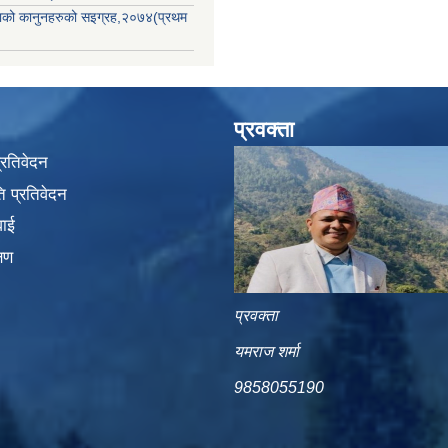
िकाको कानुनहरुको सइग्रह,२०७४(प्रथम
प्रवक्ता
प्रतिवेदन
 प्रतिवेदन
वाई
्षण
प्रवक्ता
यमराज शर्मा
9858055190