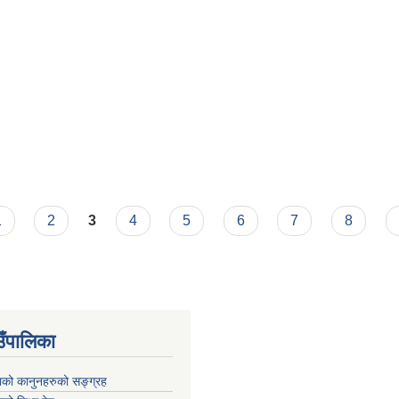
न्धि सूचना !
ा ।
1
2
3
4
5
6
7
8
उँपालिका
काको कानुनहरुको सङ्ग्रह