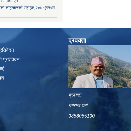
ाको शिक्षा ऐन
िकाको कानुनहरुको सइग्रह,२०७४(प्रथम
प्रवक्ता
प्रतिवेदन
 प्रतिवेदन
वाई
्षण
प्रवक्ता
यमराज शर्मा
9858055190