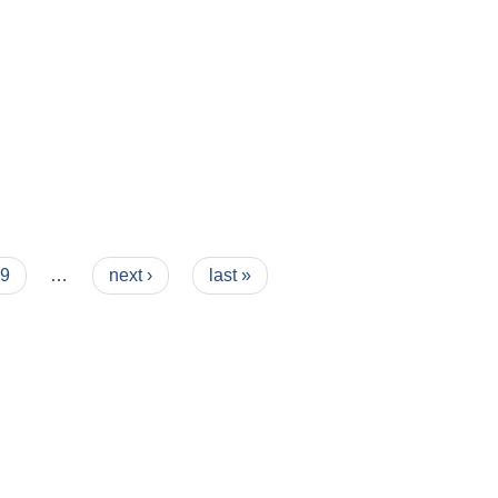
9
…
next ›
last »