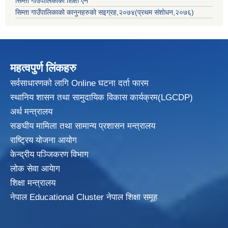
सिम्ता गाउँपालिकाको शिक्षा ऐन
सिम्ता गाउँपालिकाको कानुनहरुको सइग्रह,२०७४(प्रथम संशोधन,२०७६)
महत्वपुर्ण लिंकहरु
सर्वसाधारणको लागि Online घटना दर्ता फारम
स्थानिय शासन तथा सामुदायिक विकास
कार्यक्रम(LGCDP)
अर्थ मन्त्रालय
सङघीय मामिला तथा सामान्य प्रशासन मन्त्रालय
राष्ट्रिय योजना आयोग
केन्द्रीय पञ्जिकरण विभाग
लोक सेवा आयेाग
शिक्षा मन्त्रालय
नेपाल Educational Cluster नेपाल शिक्षा समूह