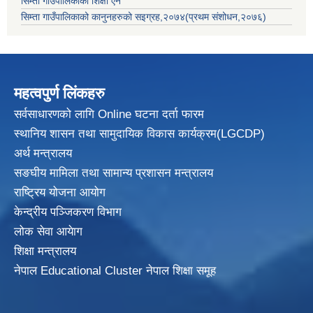
सिम्ता गाउँपालिकाको शिक्षा ऐन
सिम्ता गाउँपालिकाको कानुनहरुको सइग्रह,२०७४(प्रथम संशोधन,२०७६)
महत्वपुर्ण लिंकहरु
सर्वसाधारणको लागि Online घटना दर्ता फारम
स्थानिय शासन तथा सामुदायिक विकास
कार्यक्रम(LGCDP)
अर्थ मन्त्रालय
सङघीय मामिला तथा सामान्य प्रशासन मन्त्रालय
राष्ट्रिय योजना आयोग
केन्द्रीय पञ्जिकरण विभाग
लोक सेवा आयेाग
शिक्षा मन्त्रालय
नेपाल Educational Cluster नेपाल शिक्षा समूह