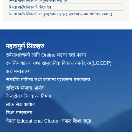
सिम्ता गाउँपालिकाको कानुनहरुको सङ्ग्रह
सिम्ता गाउँपालिकाको शिक्षा ऐन
सिम्ता गाउँपालिकाको कानुनहरुको सइग्रह,२०७४(प्रथम संशोधन,२०७६)
महत्वपुर्ण लिंकहरु
सर्वसाधारणको लागि Online घटना दर्ता फारम
स्थानिय शासन तथा सामुदायिक विकास
कार्यक्रम(LGCDP)
अर्थ मन्त्रालय
सङघीय मामिला तथा सामान्य प्रशासन मन्त्रालय
राष्ट्रिय योजना आयोग
केन्द्रीय पञ्जिकरण विभाग
लोक सेवा आयेाग
शिक्षा मन्त्रालय
नेपाल Educational Cluster नेपाल शिक्षा समूह