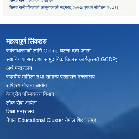
सिम्ता गाउँपालिकाको शिक्षा ऐन
सिम्ता गाउँपालिकाको कानुनहरुको सइग्रह,२०७४(प्रथम संशोधन,२०७६)
महत्वपुर्ण लिंकहरु
सर्वसाधारणको लागि Online घटना दर्ता फारम
स्थानिय शासन तथा सामुदायिक विकास
कार्यक्रम(LGCDP)
अर्थ मन्त्रालय
सङघीय मामिला तथा सामान्य प्रशासन मन्त्रालय
राष्ट्रिय योजना आयोग
केन्द्रीय पञ्जिकरण विभाग
लोक सेवा आयेाग
शिक्षा मन्त्रालय
नेपाल Educational Cluster नेपाल शिक्षा समूह