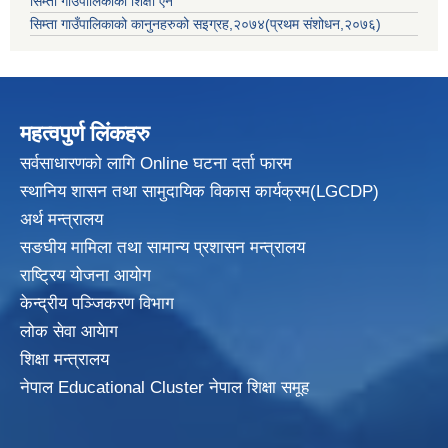
सिम्ता गाउँपालिकाको शिक्षा ऐन
सिम्ता गाउँपालिकाको कानुनहरुको सइग्रह,२०७४(प्रथम संशोधन,२०७६)
महत्वपुर्ण लिंकहरु
सर्वसाधारणको लागि Online घटना दर्ता फारम
स्थानिय शासन तथा सामुदायिक विकास
कार्यक्रम(LGCDP)
अर्थ मन्त्रालय
सङघीय मामिला तथा सामान्य प्रशासन मन्त्रालय
राष्ट्रिय योजना आयोग
केन्द्रीय पञ्जिकरण विभाग
लोक सेवा आयेाग
शिक्षा मन्त्रालय
नेपाल Educational Cluster नेपाल शिक्षा समूह