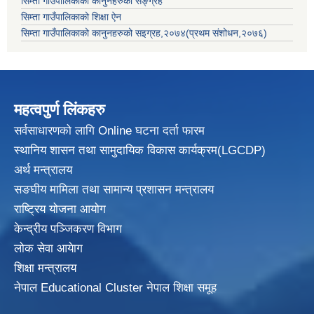
सिम्ता गाउँपालिकाको कानुनहरुको सङ्ग्रह
सिम्ता गाउँपालिकाको शिक्षा ऐन
सिम्ता गाउँपालिकाको कानुनहरुको सइग्रह,२०७४(प्रथम संशोधन,२०७६)
महत्वपुर्ण लिंकहरु
सर्वसाधारणको लागि Online घटना दर्ता फारम
स्थानिय शासन तथा सामुदायिक विकास
कार्यक्रम(LGCDP)
अर्थ मन्त्रालय
सङघीय मामिला तथा सामान्य प्रशासन मन्त्रालय
राष्ट्रिय योजना आयोग
केन्द्रीय पञ्जिकरण विभाग
लोक सेवा आयेाग
शिक्षा मन्त्रालय
नेपाल Educational Cluster नेपाल शिक्षा समूह