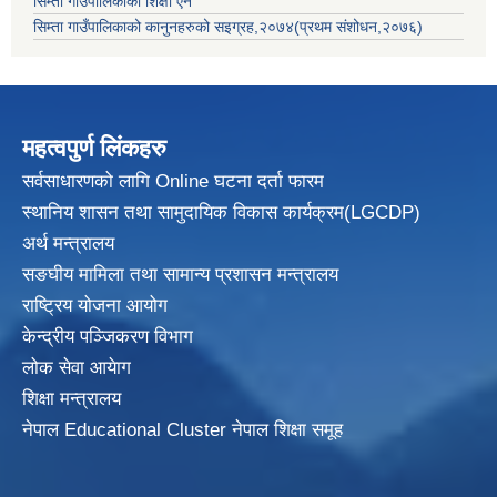
सिम्ता गाउँपालिकाको शिक्षा ऐन
सिम्ता गाउँपालिकाको कानुनहरुको सइग्रह,२०७४(प्रथम संशोधन,२०७६)
महत्वपुर्ण लिंकहरु
सर्वसाधारणको लागि Online घटना दर्ता फारम
स्थानिय शासन तथा सामुदायिक विकास
कार्यक्रम(LGCDP)
अर्थ मन्त्रालय
सङघीय मामिला तथा सामान्य प्रशासन मन्त्रालय
राष्ट्रिय योजना आयोग
केन्द्रीय पञ्जिकरण विभाग
लोक सेवा आयेाग
शिक्षा मन्त्रालय
नेपाल Educational Cluster नेपाल शिक्षा समूह