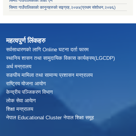
सिम्ता गाउँपालिकाको शिक्षा ऐन
सिम्ता गाउँपालिकाको कानुनहरुको सइग्रह,२०७४(प्रथम संशोधन,२०७६)
महत्वपुर्ण लिंकहरु
सर्वसाधारणको लागि Online घटना दर्ता फारम
स्थानिय शासन तथा सामुदायिक विकास
कार्यक्रम(LGCDP)
अर्थ मन्त्रालय
सङघीय मामिला तथा सामान्य प्रशासन मन्त्रालय
राष्ट्रिय योजना आयोग
केन्द्रीय पञ्जिकरण विभाग
लोक सेवा आयेाग
शिक्षा मन्त्रालय
नेपाल Educational Cluster नेपाल शिक्षा समूह