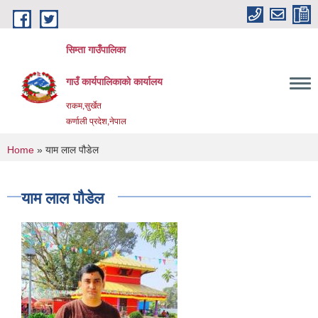
Skip to main content
सिम्ता गाउँपालिका
गाउँ कार्यपालिकाको कार्यालय
राकम,सुर्खेत
कर्णाली प्रदेश,नेपाल
You are here
Home
» याम लाल पौडेल
याम लाल पौडेल