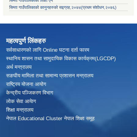
सिम्ता गाउँपालिकाको शिक्षा ऐन
सिम्ता गाउँपालिकाको कानुनहरुको सइग्रह,२०७४(प्रथम संशोधन,२०७६)
महत्वपुर्ण लिंकहरु
सर्वसाधारणको लागि Online घटना दर्ता फारम
स्थानिय शासन तथा सामुदायिक विकास
कार्यक्रम(LGCDP)
अर्थ मन्त्रालय
सङघीय मामिला तथा सामान्य प्रशासन मन्त्रालय
राष्ट्रिय योजना आयोग
केन्द्रीय पञ्जिकरण विभाग
लोक सेवा आयेाग
शिक्षा मन्त्रालय
नेपाल Educational Cluster नेपाल शिक्षा समूह