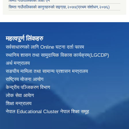
सिम्ता गाउँपालिकाको शिक्षा ऐन
सिम्ता गाउँपालिकाको कानुनहरुको सइग्रह,२०७४(प्रथम संशोधन,२०७६)
महत्वपुर्ण लिंकहरु
सर्वसाधारणको लागि Online घटना दर्ता फारम
स्थानिय शासन तथा सामुदायिक विकास
कार्यक्रम(LGCDP)
अर्थ मन्त्रालय
सङघीय मामिला तथा सामान्य प्रशासन मन्त्रालय
राष्ट्रिय योजना आयोग
केन्द्रीय पञ्जिकरण विभाग
लोक सेवा आयेाग
शिक्षा मन्त्रालय
नेपाल Educational Cluster नेपाल शिक्षा समूह