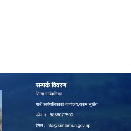
सम्पर्क विवरण
सिम्ता गाउँपालिका
गाउँ कार्यपालिकाको कार्यालय,राकम,सुर्खेत
फोन नं.: 9858077500
ईमेल‌ :
info@simtamun.gov.np
,