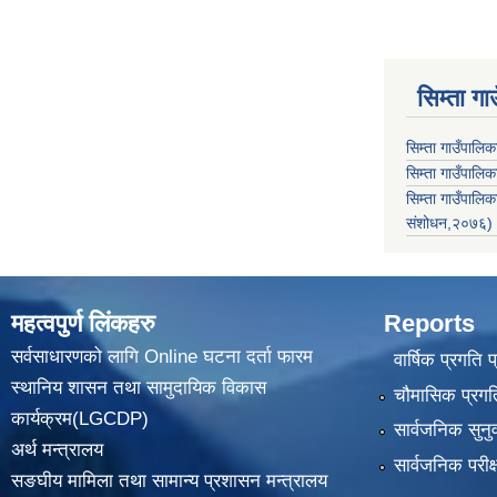
सिम्ता गा
सिम्ता गाउँपालि
सिम्ता गाउँपालिक
सिम्ता गाउँपाल
संशोधन,२०७६)
महत्वपुर्ण लिंकहरु
Reports
सर्वसाधारणको लागि Online घटना दर्ता फारम
वार्षिक प्रगति 
स्थानिय शासन तथा सामुदायिक विकास
चौमासिक प्रगति
कार्यक्रम(LGCDP)
सार्वजनिक सुनु
अर्थ मन्त्रालय
सार्वजनिक परीक
सङघीय मामिला तथा सामान्य प्रशासन मन्त्रालय