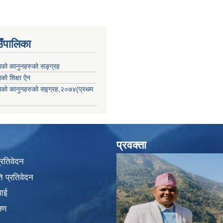
उँपालिका
काको कानुनहरुको सङ्ग्रह
ाको शिक्षा ऐन
िकाको कानुनहरुको सइग्रह,२०७४(प्रथम
प्रवक्ता
प्रतिवेदन
 प्रतिवेदन
वाई
्षण