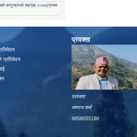
िकाको कानुनहरुको सइग्रह,२०७४(प्रथम
प्रवक्ता
प्रतिवेदन
 प्रतिवेदन
वाई
्षण
प्रवक्ता
यमराज शर्मा
9858055190