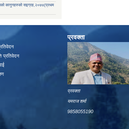
िकाको कानुनहरुको सइग्रह,२०७४(प्रथम
प्रवक्ता
प्रतिवेदन
 प्रतिवेदन
वाई
्षण
प्रवक्ता
यमराज शर्मा
9858055190