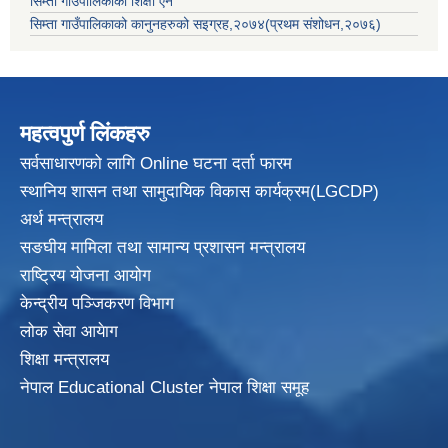
सिम्ता गाउँपालिकाको शिक्षा ऐन
सिम्ता गाउँपालिकाको कानुनहरुको सइग्रह,२०७४(प्रथम संशोधन,२०७६)
महत्वपुर्ण लिंकहरु
सर्वसाधारणको लागि Online घटना दर्ता फारम
स्थानिय शासन तथा सामुदायिक विकास
कार्यक्रम(LGCDP)
अर्थ मन्त्रालय
सङघीय मामिला तथा सामान्य प्रशासन मन्त्रालय
राष्ट्रिय योजना आयोग
केन्द्रीय पञ्जिकरण विभाग
लोक सेवा आयेाग
शिक्षा मन्त्रालय
नेपाल Educational Cluster नेपाल शिक्षा समूह