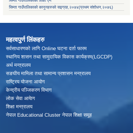
सिम्ता गाउँपालिकाको शिक्षा ऐन
सिम्ता गाउँपालिकाको कानुनहरुको सइग्रह,२०७४(प्रथम संशोधन,२०७६)
महत्वपुर्ण लिंकहरु
सर्वसाधारणको लागि Online घटना दर्ता फारम
स्थानिय शासन तथा सामुदायिक विकास
कार्यक्रम(LGCDP)
अर्थ मन्त्रालय
सङघीय मामिला तथा सामान्य प्रशासन मन्त्रालय
राष्ट्रिय योजना आयोग
केन्द्रीय पञ्जिकरण विभाग
लोक सेवा आयेाग
शिक्षा मन्त्रालय
नेपाल Educational Cluster नेपाल शिक्षा समूह