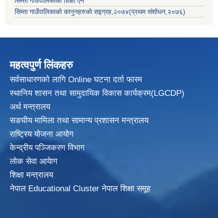
सिम्ता गाउँपालिकाको शिक्षा ऐन
सिम्ता गाउँपालिकाको कानुनहरुको सइग्रह,२०७४(प्रथम संशोधन,२०७६)
महत्वपुर्ण लिंकहरु
सर्वसाधारणको लागि Online घटना दर्ता फारम
स्थानिय शासन तथा सामुदायिक विकास
कार्यक्रम(LGCDP)
अर्थ मन्त्रालय
सङघीय मामिला तथा सामान्य प्रशासन मन्त्रालय
राष्ट्रिय योजना आयोग
केन्द्रीय पञ्जिकरण विभाग
लोक सेवा आयेाग
शिक्षा मन्त्रालय
नेपाल Educational Cluster नेपाल शिक्षा समूह