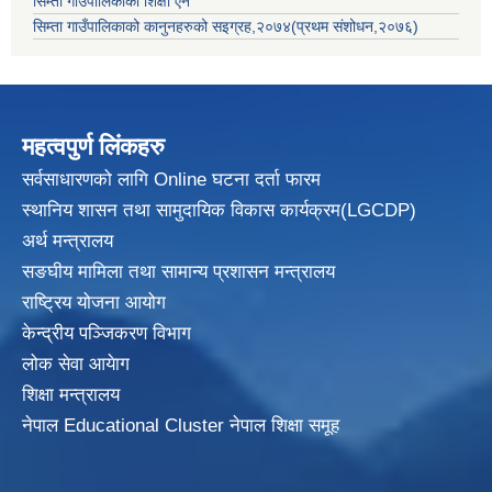
सिम्ता गाउँपालिकाको शिक्षा ऐन
सिम्ता गाउँपालिकाको कानुनहरुको सइग्रह,२०७४(प्रथम संशोधन,२०७६)
महत्वपुर्ण लिंकहरु
सर्वसाधारणको लागि Online घटना दर्ता फारम
स्थानिय शासन तथा सामुदायिक विकास
कार्यक्रम(LGCDP)
अर्थ मन्त्रालय
सङघीय मामिला तथा सामान्य प्रशासन मन्त्रालय
राष्ट्रिय योजना आयोग
केन्द्रीय पञ्जिकरण विभाग
लोक सेवा आयेाग
शिक्षा मन्त्रालय
नेपाल Educational Cluster नेपाल शिक्षा समूह