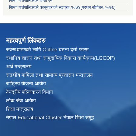
सिम्ता गाउँपालिकाको शिक्षा ऐन
सिम्ता गाउँपालिकाको कानुनहरुको सइग्रह,२०७४(प्रथम संशोधन,२०७६)
महत्वपुर्ण लिंकहरु
सर्वसाधारणको लागि Online घटना दर्ता फारम
स्थानिय शासन तथा सामुदायिक विकास
कार्यक्रम(LGCDP)
अर्थ मन्त्रालय
सङघीय मामिला तथा सामान्य प्रशासन मन्त्रालय
राष्ट्रिय योजना आयोग
केन्द्रीय पञ्जिकरण विभाग
लोक सेवा आयेाग
शिक्षा मन्त्रालय
नेपाल Educational Cluster नेपाल शिक्षा समूह