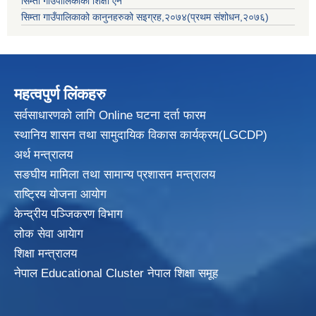
सिम्ता गाउँपालिकाको शिक्षा ऐन
सिम्ता गाउँपालिकाको कानुनहरुको सइग्रह,२०७४(प्रथम संशोधन,२०७६)
महत्वपुर्ण लिंकहरु
सर्वसाधारणको लागि Online घटना दर्ता फारम
स्थानिय शासन तथा सामुदायिक विकास
कार्यक्रम(LGCDP)
अर्थ मन्त्रालय
सङघीय मामिला तथा सामान्य प्रशासन मन्त्रालय
राष्ट्रिय योजना आयोग
केन्द्रीय पञ्जिकरण विभाग
लोक सेवा आयेाग
शिक्षा मन्त्रालय
नेपाल Educational Cluster नेपाल शिक्षा समूह