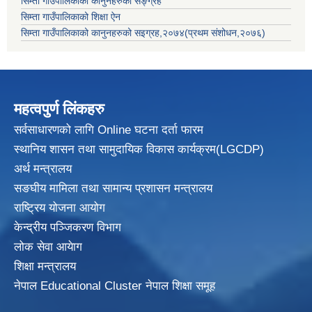
सिम्ता गाउँपालिकाको कानुनहरुको सङ्ग्रह
सिम्ता गाउँपालिकाको शिक्षा ऐन
सिम्ता गाउँपालिकाको कानुनहरुको सइग्रह,२०७४(प्रथम संशोधन,२०७६)
महत्वपुर्ण लिंकहरु
सर्वसाधारणको लागि Online घटना दर्ता फारम
स्थानिय शासन तथा सामुदायिक विकास
कार्यक्रम(LGCDP)
अर्थ मन्त्रालय
सङघीय मामिला तथा सामान्य प्रशासन मन्त्रालय
राष्ट्रिय योजना आयोग
केन्द्रीय पञ्जिकरण विभाग
लोक सेवा आयेाग
शिक्षा मन्त्रालय
नेपाल Educational Cluster नेपाल शिक्षा समूह