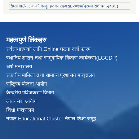
सिम्ता गाउँपालिकाको कानुनहरुको सइग्रह,२०७४(प्रथम संशोधन,२०७६)
महत्वपुर्ण लिंकहरु
सर्वसाधारणको लागि Online घटना दर्ता फारम
स्थानिय शासन तथा सामुदायिक विकास
कार्यक्रम(LGCDP)
अर्थ मन्त्रालय
सङघीय मामिला तथा सामान्य प्रशासन मन्त्रालय
राष्ट्रिय योजना आयोग
केन्द्रीय पञ्जिकरण विभाग
लोक सेवा आयेाग
शिक्षा मन्त्रालय
नेपाल Educational Cluster नेपाल शिक्षा समूह