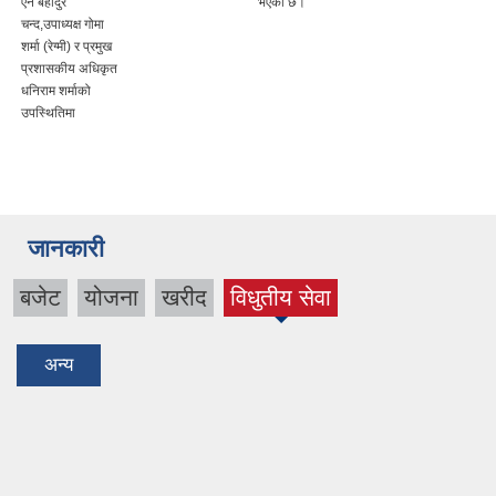
ऐन बहादुर
भएको छ।
चन्द,उपाध्यक्ष गोमा
शर्मा (रेग्मी) र प्रमुख
प्रशासकीय अधिकृत
धनिराम शर्माको
उपस्थितिमा
जानकारी
बजेट
योजना
खरीद
विधुतीय सेवा
(active
tab)
अन्य